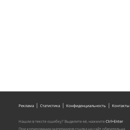
Реклама
Статистика
Конфиденциальность
Контакты
Нашли в тексте ошибку? Выделите её, нажмите
Ctrl+Enter
При копировании материалов ссылка на сайт обязательна