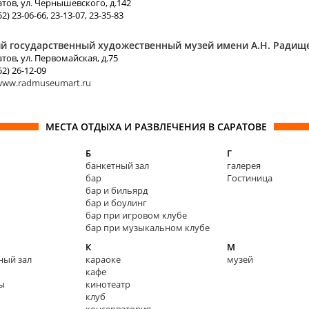
ратов, ул. Чернышевского, д.142
2) 23-06-66, 23-13-07, 23-35-83
й государственный художественный музей имени А.Н. Радищ
атов, ул. Первомайская, д.75
2) 26-12-09
/www.radmuseumart.ru
МЕСТА ОТДЫХА И РАЗВЛЕЧЕНИЯ В САРАТОВЕ
Б
Г
банкетный зал
галерея
бар
Гостиница
бар и бильярд
бар и боулинг
бар при игровом клубе
бар при музыкальном клубе
К
М
ный зал
караоке
музей
кафе
ы
кинотеатр
клуб