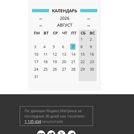
КАЛЕНДАРЬ
←
→
2026
←
→
АВГУСТ
ПН
ВТ
СР
ЧТ
ПТ
СБ
ВС
1
2
3
4
5
6
7
8
9
10
11
12
13
14
15
16
17
18
19
20
21
22
23
24
25
26
27
28
29
30
31
По данным Яндекс.Метрика за
последние 30 дней нас посетило
1 135 434
посетителя