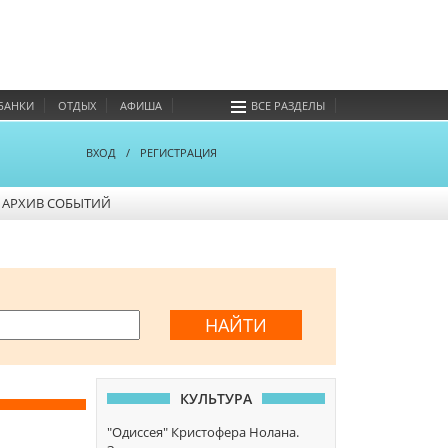
БАНКИ
ОТДЫХ
АФИША
ВСЕ РАЗДЕЛЫ
ВХОД
/
РЕГИСТРАЦИЯ
АРХИВ СОБЫТИЙ
КУЛЬТУРА
"Одиссея" Кристофера Нолана.