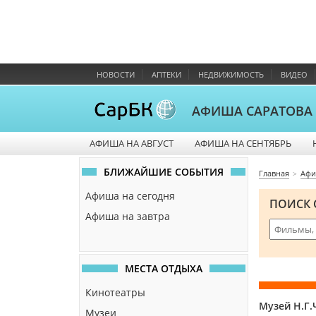
НОВОСТИ
АПТЕКИ
НЕДВИЖИМОСТЬ
ВИДЕО
АФИША САРАТОВА
АФИША НА АВГУСТ
АФИША НА СЕНТЯБРЬ
БЛИЖАЙШИЕ СОБЫТИЯ
Главная
Афи
Афиша на сегодня
ПОИСК 
Афиша на завтра
МЕСТА ОТДЫХА
Кинотеатры
Музей Н.Г
Музеи