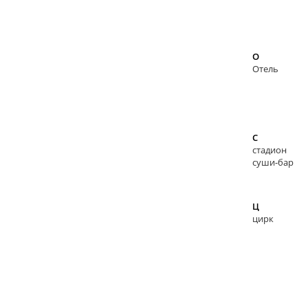
О
Отель
С
стадион
суши-бар
Ц
цирк