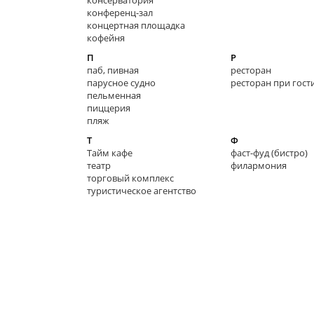
консерватория
конференц-зал
концертная площадка
кофейня
П
Р
паб, пивная
ресторан
парусное судно
ресторан при гост
пельменная
пиццерия
пляж
Т
Ф
Тайм кафе
фаст-фуд (бистро)
театр
филармония
торговый комплекс
туристическое агентство