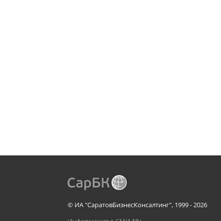
© ИА "СаратовБизнесКонсалтинг", 1999 - 2026